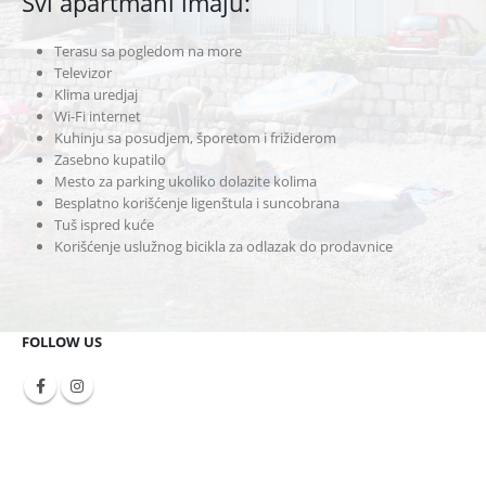
Svi apartmani imaju:
Terasu sa pogledom na more
Televizor
Klima uredjaj
Wi-Fi internet
Kuhinju sa posudjem, šporetom i frižiderom
Zasebno kupatilo
Mesto za parking ukoliko dolazite kolima
Besplatno korišćenje ligenštula i suncobrana
Tuš ispred kuće
Korišćenje uslužnog bicikla za odlazak do prodavnice
FOLLOW US